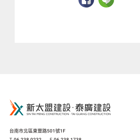
新
太
盟
建
公
台南市北區東豐路501號1F
設
司
電
T
06.238.0232
傳
F
06.238.1738