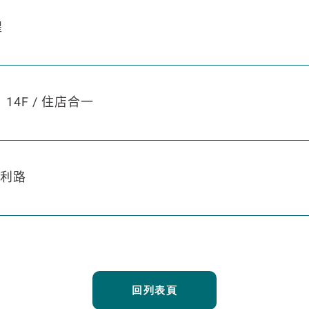
煌
‧ 14F / 住店合一
勝利路
回列表頁