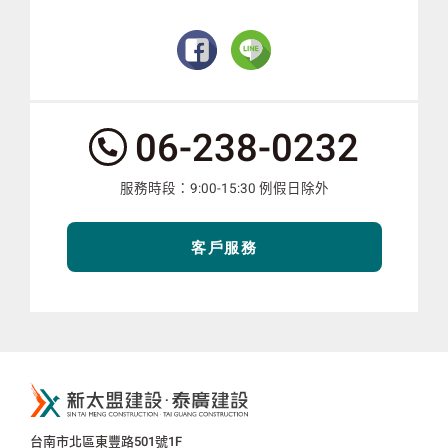
服
06-238-0232
務
電
服務時段：9:00-15:30 例假日除外
話：
客戶服務
新
太
盟
公
台南市北區東豐路501號1F