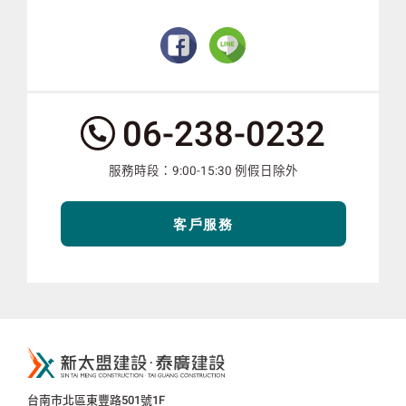
服
06-238-0232
務
電
服務時段：9:00-15:30 例假日除外
話：
客戶服務
新
太
盟
公
台南市北區東豐路501號1F