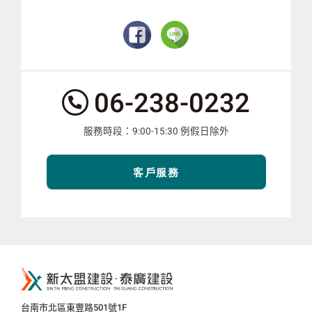
服
06-238-0232
務
電
服務時段：9:00-15:30 例假日除外
話：
客戶服務
新
太
盟
公
台南市北區東豐路501號1F